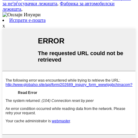
за не'рѓосувачки лежишта
,
Фабрика за автомобилски
лежишта
,
Испрати е-пошта
x