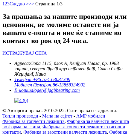
1
2
3
Следно >
>>
Страница 1/3
За прашања за нашите производи или
ценовник, ве молиме оставете ни ја
вашата е-пошта и ние ќе стапиме во
контакт во рок од 24 часа.
ИСТРАЖУВАЈ СЕГА
Адреса:
Соба 1115, блок А, Хенгјуан Плаза, бр. 1988
година, северен трет круг источен пат, Сикси Сити
Жеџијанг, Кина
Телефон:
+86-574-63081309
Мобилен телефон:
86-13858334902
Е-пошта
loger@lggbbearing.com
© Авторски права - 2010-2022: Сите права се задржани.
Топли производи
-
Мапа на сајтот
-
AMP мобилен
Фабрика за топчести лежишта
,
Фабрика за валчести лежишта
во форма на глина
,
Фабрика за топчести лежишта за аголни
контакти
,
Фабрика за заострени валчести лежишта
,
Фабрика