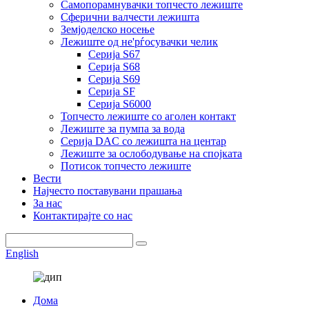
Самопорамнувачки топчесто лежиште
Сферични валчести лежишта
Земјоделско носење
Лежиште од не'рѓосувачки челик
Серија S67
Серија S68
Серија S69
Серија SF
Серија S6000
Топчесто лежиште со аголен контакт
Лежиште за пумпа за вода
Серија DAC со лежишта на центар
Лежиште за ослободување на спојката
Потисок топчесто лежиште
Вести
Најчесто поставувани прашања
За нас
Контактирајте со нас
English
Дома