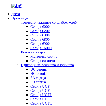
Дома
Производи
Топчесто лежиште со длабок жлеб
Серија 6000
Серија 6200
Серија 6300
Серија 6800
Серија 6900
Серија 16000
Конусен валјак
Метричка серија
Серија од инчи
Единици на лежишта и куќишта
UC серија
HC серија
SA серија
SB серија
Серија UCP
Серија UCF
Серија UCFL
Серија UCT
Серија UCFC