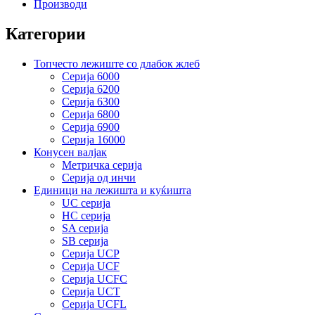
Производи
Категории
Топчесто лежиште со длабок жлеб
Серија 6000
Серија 6200
Серија 6300
Серија 6800
Серија 6900
Серија 16000
Конусен валјак
Метричка серија
Серија од инчи
Единици на лежишта и куќишта
UC серија
HC серија
SA серија
SB серија
Серија UCP
Серија UCF
Серија UCFC
Серија UCT
Серија UCFL