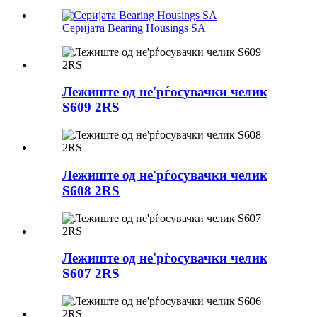
Серијата Bearing Housings SA
Лежиште од не'рѓосувачки челик
S609 2RS
Лежиште од не'рѓосувачки челик
S608 2RS
Лежиште од не'рѓосувачки челик
S607 2RS