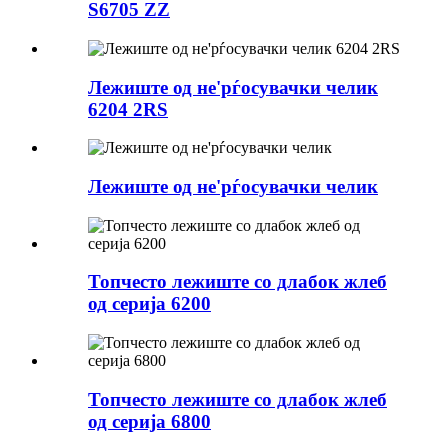
S6705 ZZ
Лежиште од не'рѓосувачки челик
6204 2RS
Лежиште од не'рѓосувачки челик
Топчесто лежиште со длабок жлеб
од серија 6200
Топчесто лежиште со длабок жлеб
од серија 6800