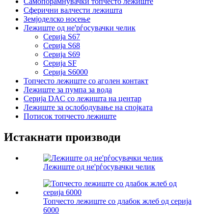
Самопорамнувачки топчесто лежиште
Сферични валчести лежишта
Земјоделско носење
Лежиште од не'рѓосувачки челик
Серија S67
Серија S68
Серија S69
Серија SF
Серија S6000
Топчесто лежиште со аголен контакт
Лежиште за пумпа за вода
Серија DAC со лежишта на центар
Лежиште за ослободување на спојката
Потисок топчесто лежиште
Истакнати производи
Лежиште од не'рѓосувачки челик
Топчесто лежиште со длабок жлеб од серија
6000